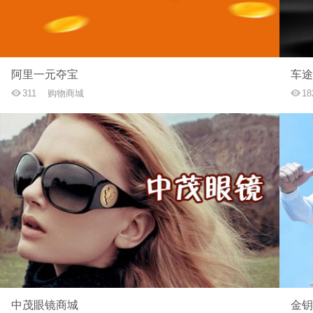
阿里一元夺宝
车途
311
购物商城
18
中茂眼镜商城
金钥